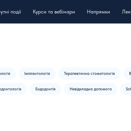
тні події
Курси та вебінари
Напрямки
Лек
ологія
Імплантологія
Терапевтична стоматологія
В
одонтологія
Ендодонтія
Невідкладна допомога
Sof